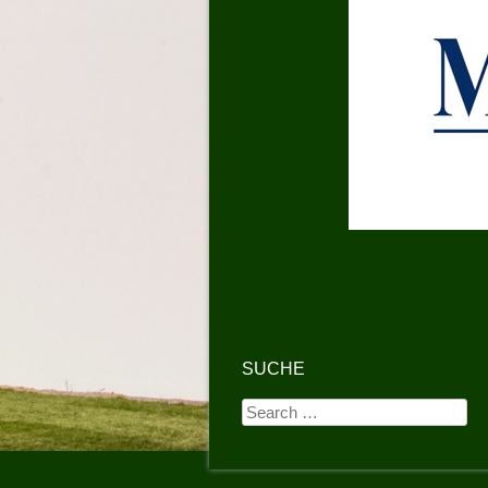
SUCHE
Search
for: